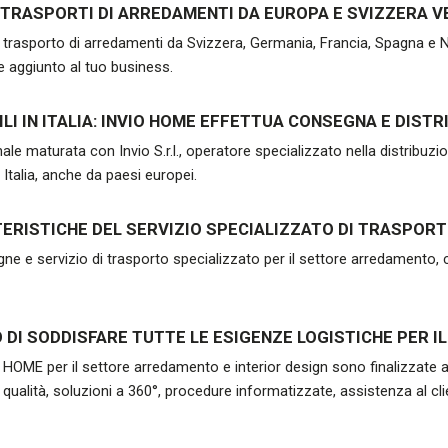
TRASPORTI DI ARREDAMENTI DA EUROPA E SVIZZERA VE
 trasporto di arredamenti da Svizzera, Germania, Francia, Spagna e Nord
re aggiunto al tuo business.
LI IN ITALIA: INVIO HOME EFFETTUA CONSEGNA E DISTR
ale maturata con Invio S.r.l., operatore specializzato nella distribuzione 
Italia, anche da paesi europei.
ERISTICHE DEL SERVIZIO SPECIALIZZATO DI TRASPORT
 e servizio di trasporto specializzato per il settore arredamento, c
O DI SODDISFARE TUTTE LE ESIGENZE LOGISTICHE PER 
 HOME per il settore arredamento e interior design sono finalizzate al
qualità, soluzioni a 360°, procedure informatizzate, assistenza al cli