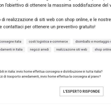
on l’obiettivo di ottenere la massima soddisfazione del v
o di realizzazione di siti web con shop online, e le nostr
 e contattaci per ottenere un preventivo gratuito!
consegne italia
costi logistica e-commerce
disimballo e montaggio 
amenti in Italia
negozi arredi
realizzazione siti web
shop onlin
ili in italia: invio home effettua consegna e distribuzione in tutta italia?
izi di trasporto arredamenti, invio home effettua la consegna al piano?
L'ESPERTO RISPONDE