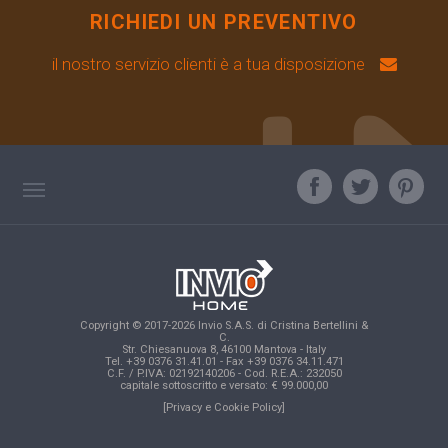
RICHIEDI UN PREVENTIVO
il nostro servizio clienti è a tua disposizione
TAG DIRECTORY
L'ESPERTO RISPONDE
TOP RICERCHE
Copyright © 2017-2026 Invio S.A.S. di Cristina Bertellini &
SITE MAP
C.
Str. Chiesanuova 8, 46100 Mantova - Italy
Tel. +39 0376 31.41.01 - Fax +39 0376 34.11.471
C.F. / P.IVA: 02192140206 - Cod. R.E.A.: 232050
capitale sottoscritto e versato: € 99.000,00
[Privacy e Cookie Policy]