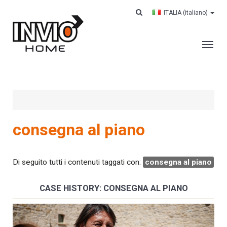
ITALIA
(italiano)
AZIENDA
SERVIZI
CLIENTI
consegna al piano
CONTRACT LOGISTICS
CASE HISTORY
Di seguito tutti i contenuti taggati con:
consegna al piano
LAVORA CON NOI
CASE HISTORY: CONSEGNA AL PIANO
CONTATTI
CERCA IL TUO ORDINE