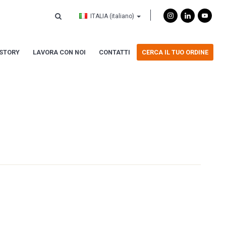
ITALIA
(italiano)
ISTORY
LAVORA CON NOI
CONTATTI
CERCA IL TUO ORDINE