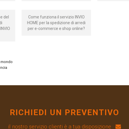
he del
Come funziona il servizio INVIO
di
HOME per la spedizione di arredi
 INVIO
per e-commerce e shop online?
il mondo
ancia
RICHIEDI UN PREVENTIVO
il nostro servizio clienti è a tua disposizione