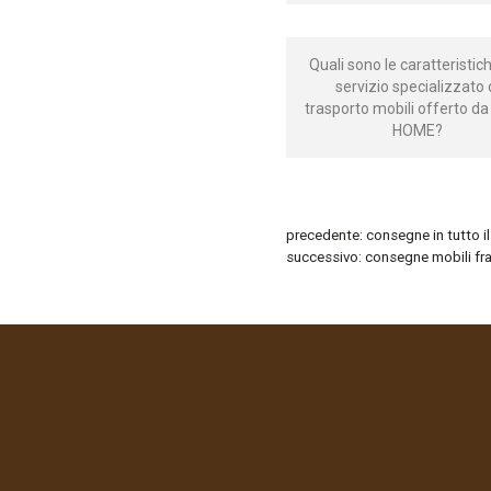
Quali sono le caratteristic
servizio specializzato 
trasporto mobili offerto da
HOME?
precedente:
consegne in tutto 
successivo:
consegne mobili fr