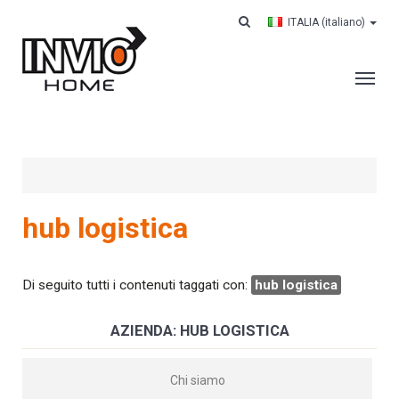
ITALIA
(italiano)
AZIENDA
SERVIZI
CLIENTI
hub logistica
CONTRACT LOGISTICS
CASE HISTORY
Di seguito tutti i contenuti taggati con:
hub logistica
LAVORA CON NOI
AZIENDA: HUB LOGISTICA
CONTATTI
CERCA IL TUO ORDINE
Chi siamo