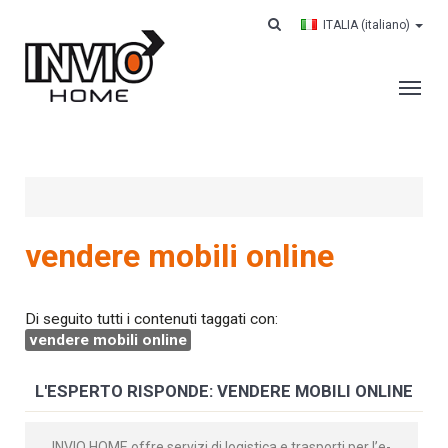
ITALIA
(italiano)
AZIENDA
SERVIZI
CLIENTI
vendere mobili online
CONTRACT LOGISTICS
CASE HISTORY
Di seguito tutti i contenuti taggati con:
vendere mobili online
LAVORA CON NOI
CONTATTI
L'ESPERTO RISPONDE: VENDERE MOBILI ONLINE
CERCA IL TUO ORDINE
INVIO HOME offre servizi di logistica e trasporti per l’e-