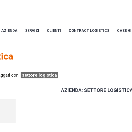
AZIENDA
SERVIZI
CLIENTI
CONTRACT LOGISTICS
CASE H
a
tica
taggati con:
settore logistica
AZIENDA: SETTORE LOGISTIC