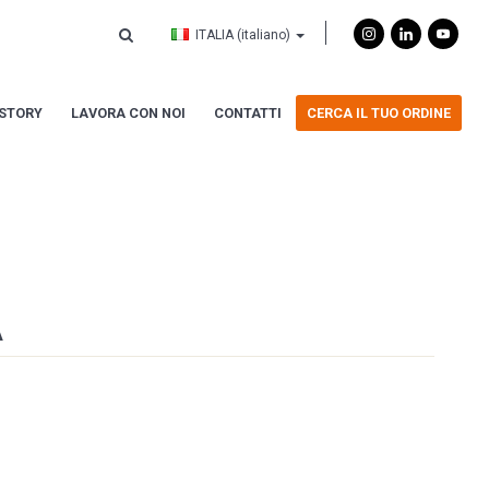
ITALIA
(italiano)
ISTORY
LAVORA CON NOI
CONTATTI
CERCA IL TUO ORDINE
A