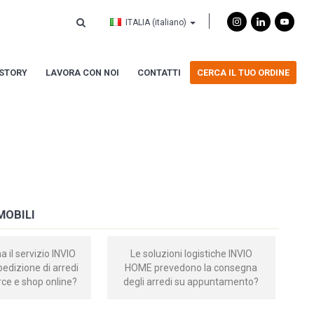
ITALIA
(italiano)
ISTORY
LAVORA CON NOI
CONTATTI
CERCA IL TUO ORDINE
MOBILI
 il servizio INVIO
Le soluzioni logistiche INVIO
edizione di arredi
HOME prevedono la consegna
e e shop online?
degli arredi su appuntamento?