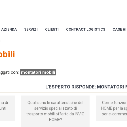
AZIENDA
SERVIZI
CLIENTI
CONTRACT LOGISTICS
CASE H
i
bili
taggati con:
montatori mobili
L'ESPERTO RISPONDE: MONTATORI 
na di
Quali sono le caratteristiche del
Come funziona
unti
servizio specializzato di
HOME per la sp
trasporto mobili offerto da INVIO
per e-commerc
HOME?