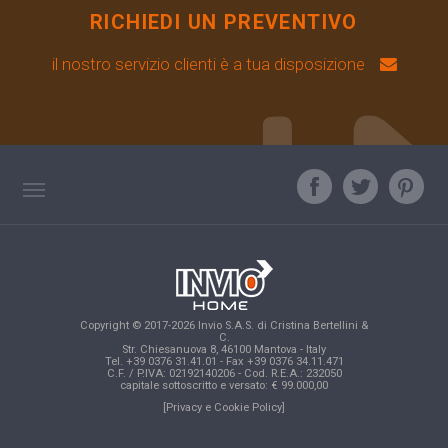
RICHIEDI UN PREVENTIVO
il nostro servizio clienti è a tua disposizione
TAG DIRECTORY
L'ESPERTO RISPONDE
TOP RICERCHE
Copyright © 2017-2026 Invio S.A.S. di Cristina Bertellini &
SITE MAP
C.
Str. Chiesanuova 8, 46100 Mantova - Italy
Tel. +39 0376 31.41.01 - Fax +39 0376 34.11.471
C.F. / P.IVA: 02192140206 - Cod. R.E.A.: 232050
capitale sottoscritto e versato: € 99.000,00
[Privacy e Cookie Policy]