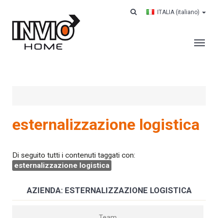
ITALIA
(italiano)
AZIENDA
SERVIZI
CLIENTI
esternalizzazione logistica
CONTRACT LOGISTICS
CASE HISTORY
Di seguito tutti i contenuti taggati con:
esternalizzazione logistica
LAVORA CON NOI
CONTATTI
AZIENDA: ESTERNALIZZAZIONE LOGISTICA
CERCA IL TUO ORDINE
Team