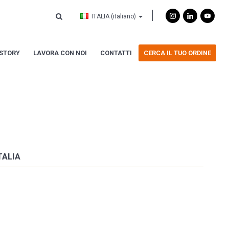
ITALIA
(italiano)
ISTORY
LAVORA CON NOI
CONTATTI
CERCA IL TUO ORDINE
TALIA