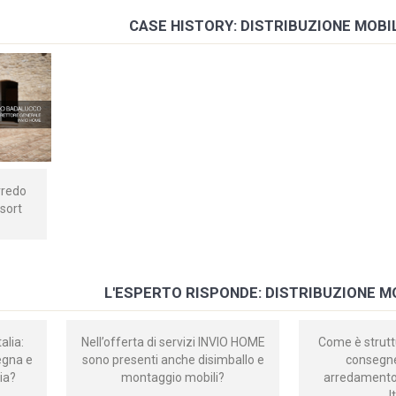
CASE HISTORY: DISTRIBUZIONE MOBIL
rredo
sort
L'ESPERTO RISPONDE: DISTRIBUZIONE MO
alia:
Nell’offerta di servizi INVIO HOME
Come è struttu
egna e
sono presenti anche disimballo e
consegne
lia?
montaggio mobili?
arredamento 
I