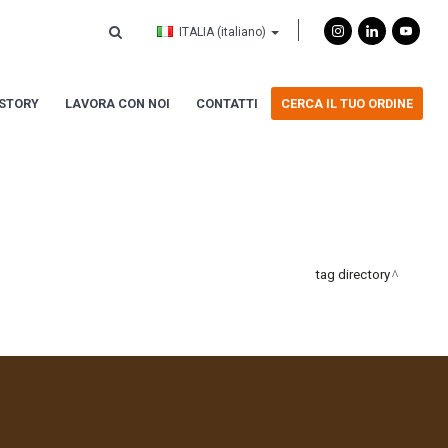
ITALIA
(italiano)
ISTORY
LAVORA CON NOI
CONTATTI
CERCA IL TUO ORDINE
tag directory