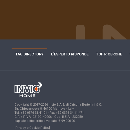
TAG DIRECTORY
L'ESPERTO RISPONDE
TOP RICERCHE
Copyright © 2017-2026 Invio S.A.S. di Cristina Bertellini & C.
Str. Chiesanuova 8, 46100 Mantova - Italy
Tel. +39 0376 31.41.01 - Fax +39 0376 34.11.471
C.F. / P.IVA: 02192140206 - Cod. R.E.A.: 232050
capitale sottoscritto e versato: € 99.000,00
[Privacy e Cookie Policy]