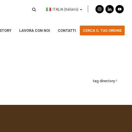
ITALIA
(italiano)
ISTORY
LAVORA CON NOI
CONTATTI
CERCA IL TUO ORDINE
tag directory