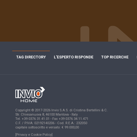
TAG DIRECTORY
L'ESPERTO RISPONDE
TOP RICERCHE
Copyright © 2017-2026 Invio S.A.S. di Cristina Bertellini & C.
Str. Chiesanuova 8, 46100 Mantova - Italy
Tel. +39 0376 31.41.01 - Fax +39 0376 34.11.471
C.F. / P.IVA: 02192140206 - Cod. R.E.A.: 232050
capitale sottoscritto e versato: € 99.000,00
[Privacy e Cookie Policy]