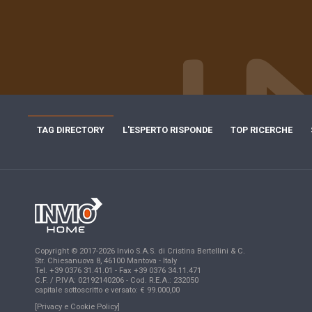
TAG DIRECTORY
L'ESPERTO RISPONDE
TOP RICERCHE
Copyright © 2017-2026 Invio S.A.S. di Cristina Bertellini & C.
Str. Chiesanuova 8, 46100 Mantova - Italy
Tel. +39 0376 31.41.01 - Fax +39 0376 34.11.471
C.F. / P.IVA: 02192140206 - Cod. R.E.A.: 232050
capitale sottoscritto e versato: € 99.000,00
[Privacy e Cookie Policy]