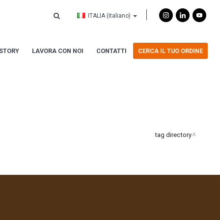
ITALIA
(italiano)
ISTORY
LAVORA CON NOI
CONTATTI
CERCA IL TUO ORDINE
tag directory