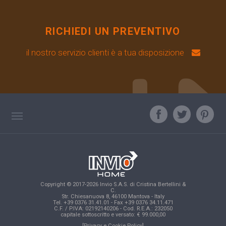
RICHIEDI UN PREVENTIVO
il nostro servizio clienti è a tua disposizione
TAG DIRECTORY
L'ESPERTO RISPONDE
TOP RICERCHE
Copyright © 2017-2026 Invio S.A.S. di Cristina Bertellini &
SITE MAP
C.
Str. Chiesanuova 8, 46100 Mantova - Italy
Tel. +39 0376 31.41.01 - Fax +39 0376 34.11.471
C.F. / P.IVA: 02192140206 - Cod. R.E.A.: 232050
capitale sottoscritto e versato: € 99.000,00
[Privacy e Cookie Policy]