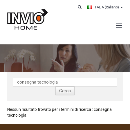
ITALIA
(italiano)
AZIENDA
SERVIZI
CLIENTI
CONTRACT LOGISTICS
CASE HISTORY
LAVORA CON NOI
Nessun risultato trovato per i termini di ricerca : consegna
CONTATTI
tecnologia
CERCA IL TUO ORDINE